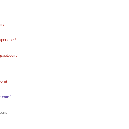
om/
gspot.com/
ogspot.com/
com/
ot.com/
.com/