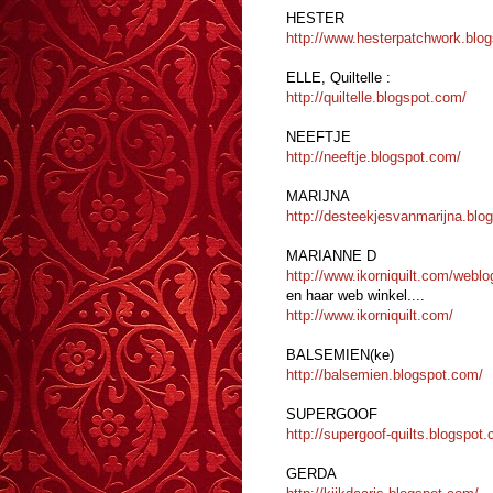
HESTER
http://www.hesterpatchwork.blo
ELLE, Quiltelle :
http://quiltelle.blogspot.com/
NEEFTJE
http://neeftje.blogspot.com/
MARIJNA
http://desteekjesvanmarijna.blo
MARIANNE D
http://www.ikorniquilt.com/weblo
en haar web winkel....
http://www.ikorniquilt.com/
BALSEMIEN(ke)
http://balsemien.blogspot.com/
SUPERGOOF
http://supergoof-quilts.blogspot
GERDA