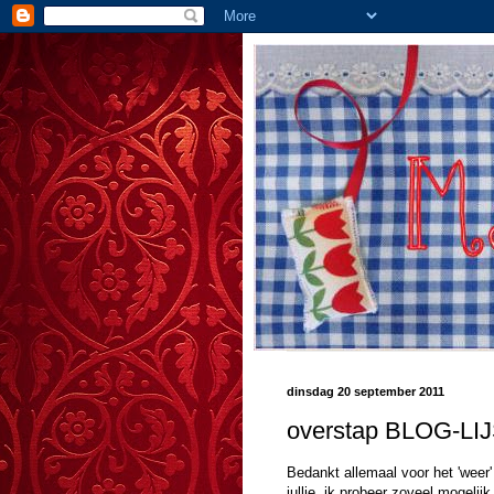
dinsdag 20 september 2011
overstap BLOG-LI
Bedankt allemaal voor het 'weer' 
jullie, ik probeer zoveel mogelij