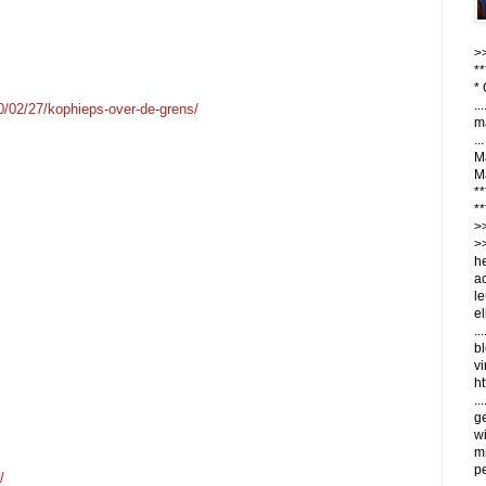
>
**
* 
...
010/02/27/kophieps-over-de-grens/
ma
..
Ma
Ma
**
**
>
>
he
ac
le
el
..
bl
vi
ht
..
ge
wi
m
p
/