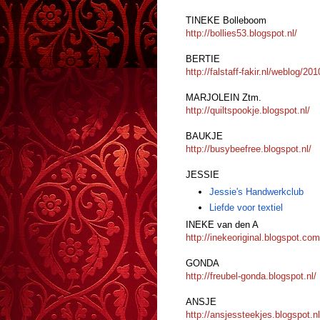
TINEKE Bolleboom
http://bollies53.blogspot.nl/
BERTIE
http://falstaff-fakir.nl/weblog/2
MARJOLEIN Ztm.
http://quiltspookje.blogspot.nl/
BAUKJE
http://busybeefree.blogspot.nl/
JESSIE
Jessie's Handwerkclub
Liefde voor textiel
INEKE van den A
http://inekeoriginal.blogspot.com
GONDA
http://freubel-gonda.blogspot.nl/
ANSJE
http://ansjessteekjes.blogspot.nl