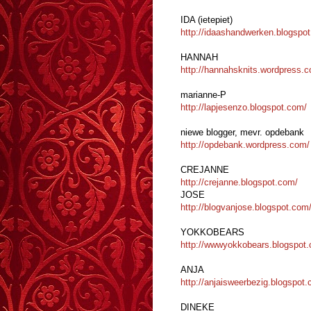
IDA (ietepiet)
http://idaashandwerken.blogspot.
HANNAH
http://hannahsknits.wordpress.
marianne-P
http://lapjesenzo.blogspot.com/
niewe blogger, mevr. opdebank
http://opdebank.wordpress.com/
CREJANNE
http://crejanne.blogspot.com/
JOSE
http://blogvanjose.blogspot.com
YOKKOBEARS
http://wwwyokkobears.blogspot
ANJA
http://anjaisweerbezig.blogspot.
DINEKE