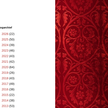
ogarchief
►
2026
(22)
►
2025
(50)
►
2024
(39)
►
2023
(46)
►
2022
(43)
►
2021
(42)
►
2020
(64)
►
2019
(26)
►
2018
(43)
►
2017
(49)
►
2016
(38)
►
2015
(22)
►
2014
(38)
►
2013
(53)