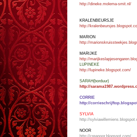
http://dineke.molema-smit.nl/
KRALENBEURSJE
http://kralenbeursjes.blogspot.c
MARION
http://marionskruissteekjes.blo
MARIJKE
http://marijkeslapjesengaren.bl
LUPINEKE
http://lupineke.blogspot.com/
SARAH(borduur)
http://sarama1987.wordpress.
CORRIE
http://corrieschrijftop.blogsp
SYLVIA
http://sylviawillemiens.blogspot
NOOR
http://creanoor.blogspot.com/