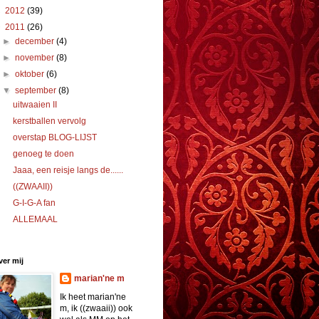
►
2012
(39)
▼
2011
(26)
►
december
(4)
►
november
(8)
►
oktober
(6)
▼
september
(8)
uitwaaien II
kerstballen vervolg
overstap BLOG-LIJST
genoeg te doen
Jaaa, een reisje langs de......
((ZWAAII))
G-I-G-A fan
ALLEMAAL
er mij
marian'ne m
Ik heet marian'ne
m, ik ((zwaaii)) ook