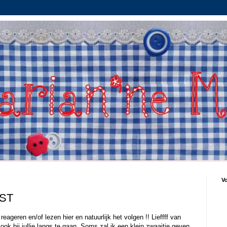
Vo
JST
reageren en/of lezen hier en natuurlijk het volgen !! Lieffff van
k ook bij jullie langs te gaan. Soms zal ik een klein zwaaitje geven