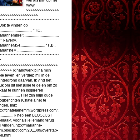
wel als MM op het
www.
>>>>>>>>>>>>>>>
>>>>>>>>>>>>>>>>>>
**************************************
Ook te vinden op
................................... * I.G.,
riannembreit......................................
. * Ravelry,
rianneM54.......................... * F.B. ,
rian'neM...........................
**************************************
*
>>>>>>>>>>>>>>>>>>>>>>>>>>>
>>>>>> Ik handwerk bijna mijn
le leven, en verdiep mij in de
htergrond daarvan. Ik vind het
uk om dit met jullie te delen om zo
kaar te kunnen inspireren
....................... Hier zijn mijn oude
ogberichten (Chatelaine) te
nden. link:
tp://chatelainemm.wordpress.com/.
............... Ik heb een BLOGLIJST
maakt, voor als je iemand terug
l vinden. http://marianne-
m.blogspot.com/2011/09/overstap-
en.html