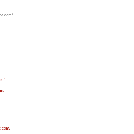
pot.com/
om/
om/
t.com/