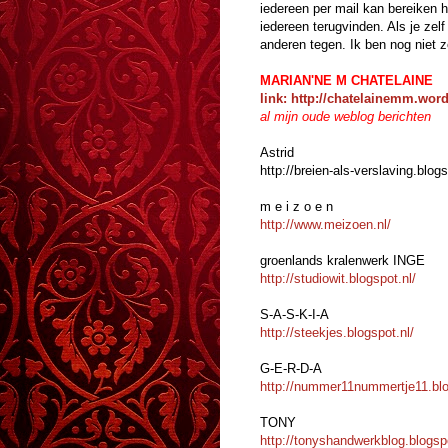
iedereen per mail kan bereiken 
iedereen terugvinden. Als je zelf
anderen tegen. Ik ben nog niet 
MARIAN'NE M CHATELAINE
link: http://chatelainemm.wo
al mijn oude weblog berichten
Astrid
http://breien-als-verslaving.blogs
m e i z o e n
http://www.meizoen.nl/
groenlands kralenwerk INGE
http://studiowit.blogspot.nl/
S-A-S-K-I-A
http://steekjes.blogspot.nl/
G-E-R-D-A
http://nummer11nummertje11.blo
TONY
http://tonyshandwerkblog.blogspo