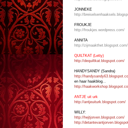
JONNEKE
http://breiselsenhaaksels.blogs
FROUKJE
http://froukjes.wordpress.com/
ANNITA
http://zijmaakthet.blogspot.com/
QUILTKAT (Letty)
http://dequiltkat.blogspot.com/
HANDYSANDY (Sandra)
http://handysandy63.blogspot.c
en haar haakblog...
http://haakworkshop.blogspot.c
ANTJE uit urk
http://antjeuiturk.blogspot.com/
WILLY:
http://hejtjorven.blogspot.com/
http://detantevantjorven.blogspo